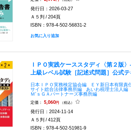
発行日：2026-03-27
Ａ５判 / 204頁
ISBN：978-4-502-56831-2
お気に入り追加
ＩＰＯ実践ケーススタディ〈第２版〉
上級レベル試験［記述式問題］公式テ
日本ＩＰＯ実務検定協会編
ＥＹ新日本有限責
サイト総合法律事務所編
あいわ税理士法人編
Ｍ’ｓＧＡパートナーズ事務所編
5,060
定価：
円
（税込）
発行日：2024-11-14
Ａ５判 / 412頁
ISBN：978-4-502-51981-9