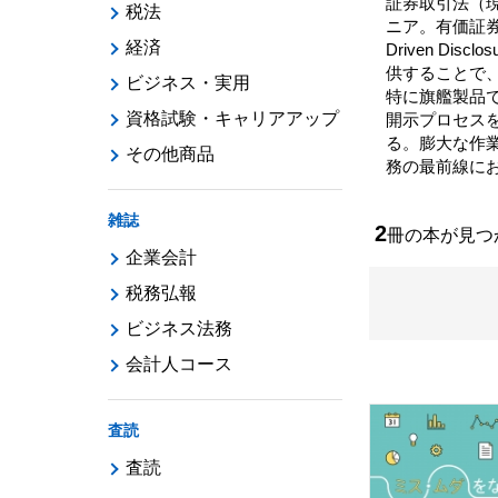
証券取引法（現
税法
ニア。有価証券
経済
Driven D
供することで
ビジネス・実用
特に旗艦製品で
資格試験・キャリアアップ
開示プロセスを
る。膨大な作
その他商品
務の最前線に
雑誌
2
冊の本が見
企業会計
税務弘報
ビジネス法務
会計人コース
査読
査読