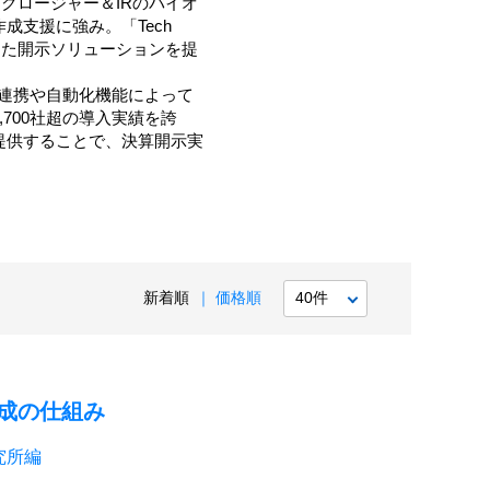
クロージャー＆IRのパイオ
成支援に強み。「Tech
を駆使した開示ソリューションを提
I連携や自動化機能によって
700社超の導入実績を誇
提供することで、決算開示実
新着順
価格順
成の仕組み
究所編