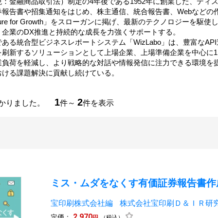
：金融商品取引法）制定の4年後である1952年に創業した、ディス
報告書や招集通知をはじめ、株主通信、統合報告書、Webなどの作
isclosure for Growth」をスローガンに掲げ、最新のテクノロジー
、企業のDX推進と持続的な成長を力強くサポートする。
ある統合型ビジネスレポートシステム「WizLabo」は、豊富なAP
刷新するソリューションとして上場企業、上場準備企業を中心に1,
業負荷を軽減し、より戦略的な対話や情報発信に注力できる環境を
おける課題解決に貢献し続けている。
1
2
つかりました。
件～
件を表示
ミス・ムダをなくす有価証券報告書作
宝印刷株式会社編
株式会社宝印刷Ｄ＆ＩＲ研
2,970
定価：
円
（税込）