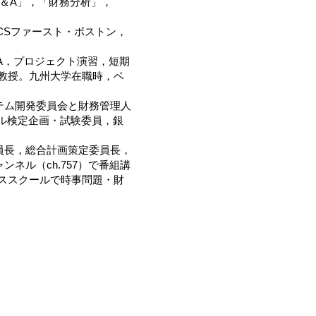
M＆A」，「財務分析」，
CSファースト・ボストン，
&A，プロジェクト演習，短期
誉教授。九州大学在職時，ベ
テム開発委員会と財務管理人
ナル検定企画・試験委員，銀
員長，総合計画策定委員長，
ネル（ch.757）で番組講
ネススクールで時事問題・財