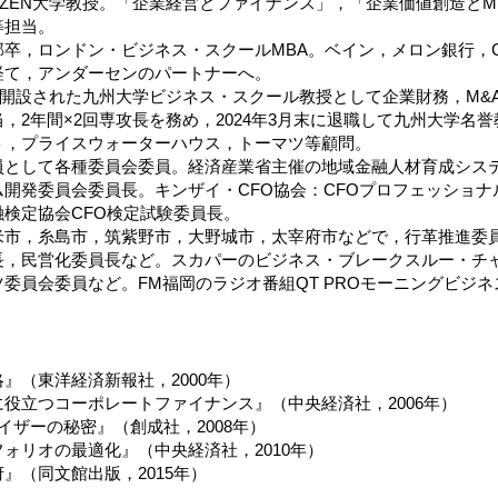
からZEN大学教授。「企業経営とファイナンス」，「企業価値創造と
等担当。
部卒，ロンドン・ビジネス・スクールMBA。ベイン，メロン銀行，
経て，アンダーセンのパートナーへ。
から開設された九州大学ビジネス・スクール教授として企業財務，M
，2年間×2回専攻長を務め，2024年3月末に退職して九州大学名
ト，プライスウォーターハウス，トーマツ等顧問。
員として各種委員会委員。経済産業省主催の地域金融人材育成シス
ム開発委員会委員長。キンザイ・CFO協会：CFOプロフェッショ
検定協会CFO検定試験委員長。
米市，糸島市，筑紫野市，大野城市，太宰府市などで，行革推進委
，民営化委員長など。スカパーのビジネス・ブレークスルー・チャン
委員会委員など。FM福岡のラジオ番組QT PROモーニングビジ
』（東洋経済新報社，2000年）
役立つコーポレートファイナンス』（中央経済社，2006年）
イザーの秘密』（創成社，2008年）
ォリオの最適化』（中央経済社，2010年）
』（同文館出版，2015年）