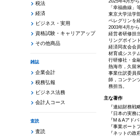
2025年4月
税法
「幸福曲線」
経済
東京大学法学
ペレグリンを
ビジネス・実用
2003年4月
資格試験・キャリアアップ
経営者研修担当
リングポイン
その他商品
経済同友会会
材育成システ
行研修社・金融
雑誌
熱海市，久留
企業会計
事業仕訳委員長
師，コンテンツ
税務弘報
務担当。
ビジネス法務
主な著作
会計人コース
『連結財務戦略
『日本の実務に
『M＆Aアドバ
査読
『事業ポートフ
査読
『ネットの政府