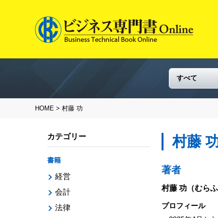
HOME
> 村藤 功
カテゴリー
村藤 
書籍
著者
経営
村藤 功
（むらふ
会計
プロフィール
法律