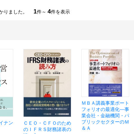
1
4
つかりました。
件～
件を表示
ＭＢＡ講義事業ポート
フォリオの最適化―事
業会社・金融機関・パ
ブリックセクターのＭ
イナン
ＣＥＯ・ＣＦＯのため
＆Ａ
のＩＦＲＳ財務諸表の