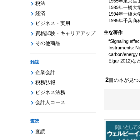
1965年東京生
税法
1989年一橋
経済
1994年一橋
1995年千葉
ビジネス・実用
主な著作
資格試験・キャリアアップ
“Signaling effe
その他商品
Instruments: Na
carbon/energy 
Elgar 2012)
雑誌
企業会計
2
冊の本が見
税務弘報
ビジネス法務
会計人コース
査読
査読