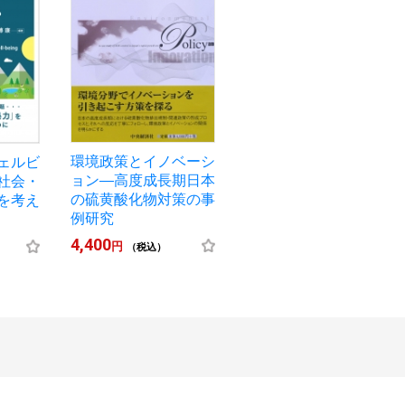
環境政策とイノベーシ
ェルビ
ョン―高度成長期日本
社会・
の硫黄酸化物対策の事
を考え
例研究
4,400
円
（税込）