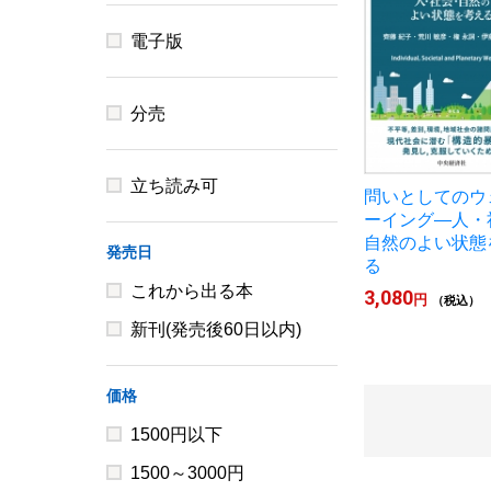
電子版
分売
立ち読み可
問いとしてのウ
ーイング―人・
自然のよい状態
発売日
る
これから出る本
3,080
円
（税込）
新刊(発売後60日以内)
価格
1500円以下
1500～3000円