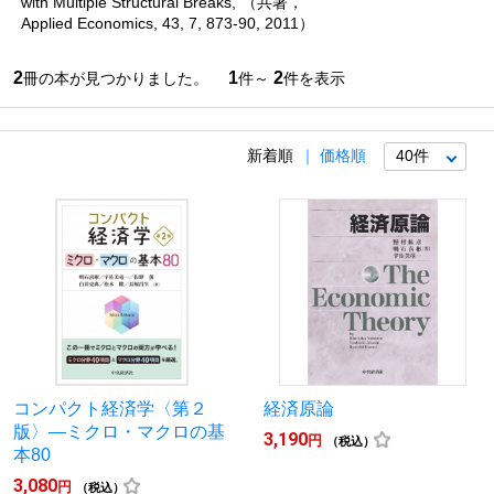
with Multiple Structural Breaks,”（共著，
Applied Economics, 43, 7, 873-90, 2011）
2
1
2
冊の本が見つかりました。
件～
件を表示
新着順
価格順
コンパクト経済学〈第２
経済原論
版〉―ミクロ・マクロの基
3,190
円
（税込）
本80
3,080
円
（税込）