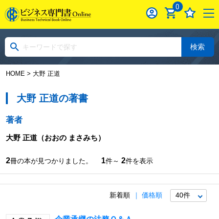
0
検索
HOME
> 大野 正道
大野 正道の著書
著者
大野 正道
（おおの まさみち）
2
1
2
冊の本が見つかりました。
件～
件を表示
新着順
価格順