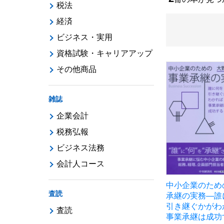
税法
経済
ビジネス・実用
資格試験・キャリアアップ
その他商品
雑誌
企業会計
税務弘報
ビジネス法務
会計人コース
中小企業のため
査読
承継の実務―誰
引き継ぐかがわ
査読
事業承継は成功