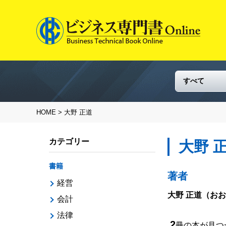
HOME
> 大野 正道
カテゴリー
大野 
書籍
著者
経営
大野 正道
（おお
会計
法律
2
冊の本が見