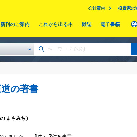
会社案内
投資家の
新刊のご案内
これから出る本
雑誌
電子書籍
正道の著書
の まさみち）
1
2
つかりました。
件～
件を表示