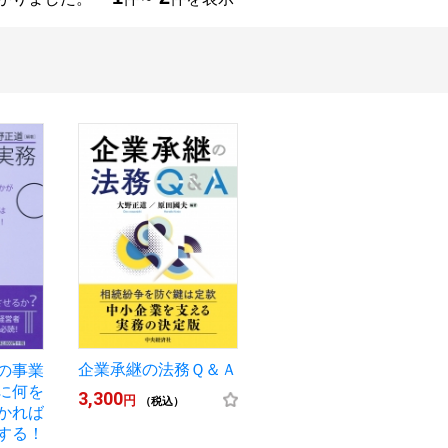
企業承継の法務Ｑ＆Ａ
の事業
に何を
3,300
円
（税込）
かれば
する！