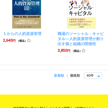
１からの人的資源管理
職場のソーシャル・キャピ
タル―人的資源管理が創り
2,640
円
（税込）
出す個と組織の関係性
3,850
円
（税込）
新着順
価格順