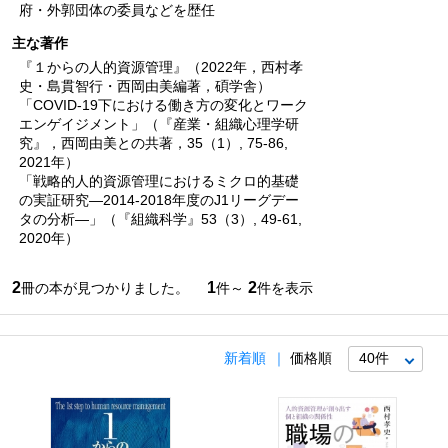
府・外郭団体の委員などを歴任
主な著作
『１からの人的資源管理』（2022年，西村孝
史・島貫智行・西岡由美編著，碩学舎）
「COVID-19下における働き方の変化とワーク
エンゲイジメント」（『産業・組織心理学研
究』，西岡由美との共著，35（1）, 75-86,
2021年）
「戦略的人的資源管理におけるミクロ的基礎
の実証研究―2014-2018年度のJ1リーグデー
タの分析―」（『組織科学』53（3）, 49-61,
2020年）
2
1
2
冊の本が見つかりました。
件～
件を表示
新着順
価格順