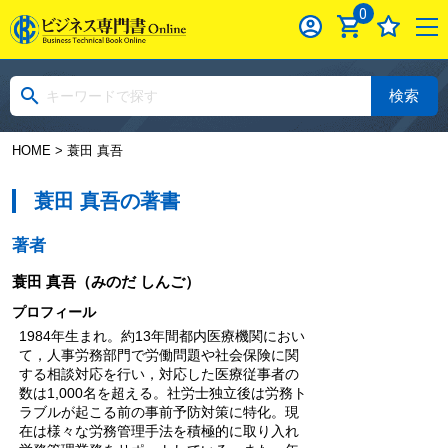
0
検索
HOME
> 蓑田 真吾
蓑田 真吾の著書
著者
蓑田 真吾
（みのだ しんご）
プロフィール
1984年生まれ。約13年間都内医療機関におい
て，人事労務部門で労働問題や社会保険に関
する相談対応を行い，対応した医療従事者の
数は1,000名を超える。社労士独立後は労務ト
ラブルが起こる前の事前予防対策に特化。現
在は様々な労務管理手法を積極的に取り入れ