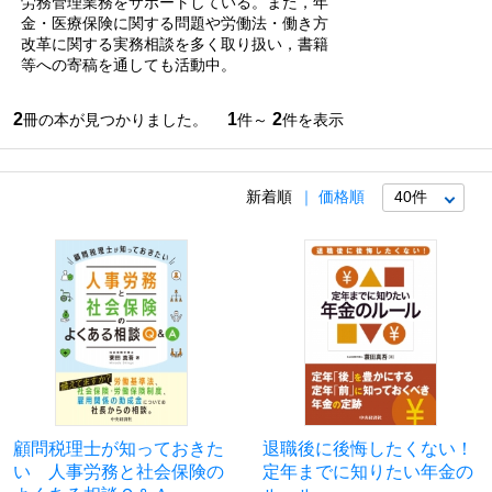
労務管理業務をサポートしている。また，年
金・医療保険に関する問題や労働法・働き方
改革に関する実務相談を多く取り扱い，書籍
等への寄稿を通しても活動中。
2
1
2
冊の本が見つかりました。
件～
件を表示
新着順
価格順
顧問税理士が知っておきた
退職後に後悔したくない！
い 人事労務と社会保険の
定年までに知りたい年金の