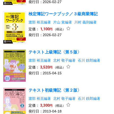
発行日：2026-02-27
検定簿記ワークブック／３級商業簿記
渡部 裕亘編著
片山 覚編著
川村 義則編著
定価：
1,100
（税込）
円
発行日：2026-02-27
テキスト上級簿記〈第５版〉
渡部 裕亘編著
北村 敬子編著
石川 鉄郎編著
定価：
3,520
（税込）
円
発行日：2015-04-15
テキスト初級簿記〈第２版〉
渡部 裕亘編著
北村 敬子編著
石川 鉄郎編著
定価：
3,300
（税込）
円
発行日：2013-04-18