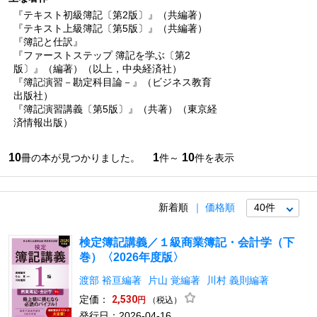
『テキスト初級簿記〔第2版〕』（共編著）
『テキスト上級簿記〔第5版〕』（共編著）
『簿記と仕訳』
『ファーストステップ 簿記を学ぶ〔第2
版〕』（編著）（以上，中央経済社）
『簿記演習－勘定科目論－』（ビジネス教育
出版社）
『簿記演習講義〔第5版〕』（共著）（東京経
済情報出版）
10
1
10
冊の本が見つかりました。
件～
件を表示
新着順
価格順
検定簿記講義／１級商業簿記・会計学（下
巻）〈2026年度版〉
渡部 裕亘編著
片山 覚編著
川村 義則編著
定価：
2,530
（税込）
円
発行日：2026-04-16