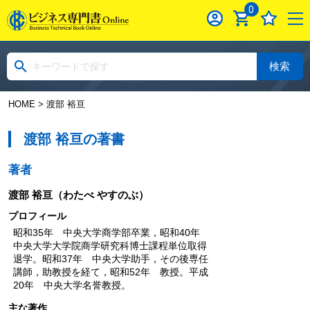
0
検索
HOME
> 渡部 裕亘
渡部 裕亘の著書
著者
渡部 裕亘
（わたべ やすのぶ）
プロフィール
昭和35年 中央大学商学部卒業，昭和40年
中央大学大学院商学研究科博士課程単位取得
退学。昭和37年 中央大学助手，その後専任
講師，助教授を経て，昭和52年 教授。平成
20年 中央大学名誉教授。
主な著作