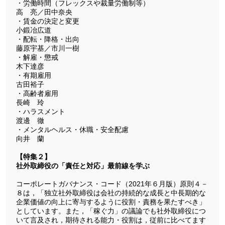
・労働時間（フレックスや裁量労働制等）
高 亮／田中奈央
・賃金の決定と変更
小鍛冶広道
・配転・降格・出向
藤原宇基／市川一樹
・解雇・懲戒
木下達彦
・有期雇用
古田裕子
・高齢者雇用
長崎 玲
・ハラスメント
渡邊 徹
・メンタルヘルス・休職・安全配慮
向井 蘭
【特集２】
社外取締役の「責任と対応」最前線を学ぶ
コーポレートガバナンス・コード（2021年６月版）原則４－
８は，「独立社外取締役は会社の持続的な成長と中長期的な
企業価値の向上に寄与するように役割・責務を果たすべき」
としています。また，「稼ぐ力」の議論でも社外取締役につ
いて言及され，期待される能力・役割は，従前に比べてます