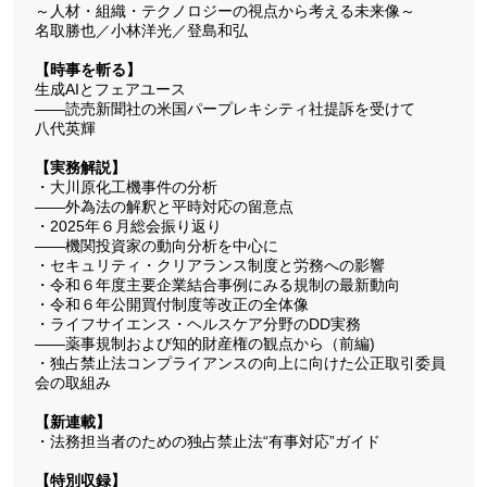
～人材・組織・テクノロジーの視点から考える未来像～
名取勝也／小林洋光／登島和弘
【時事を斬る】
生成AIとフェアユース
――読売新聞社の米国パープレキシティ社提訴を受けて
八代英輝
【実務解説】
・大川原化工機事件の分析
――外為法の解釈と平時対応の留意点
・2025年６月総会振り返り
――機関投資家の動向分析を中心に
・セキュリティ・クリアランス制度と労務への影響
・令和６年度主要企業結合事例にみる規制の最新動向
・令和６年公開買付制度等改正の全体像
・ライフサイエンス・ヘルスケア分野のDD実務
――薬事規制および知的財産権の観点から（前編)
・独占禁止法コンプライアンスの向上に向けた公正取引委員
会の取組み
【新連載】
・法務担当者のための独占禁止法“有事対応”ガイド
【特別収録】