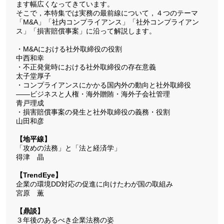
ます幅広くなってきています。
そこで，本特集では実務の最前線について，４つのテーマ
「M&A」「社内コンプライアンス」「社外コンプライアン
ス」「損害賠償事案」に沿って解説します。
・M&Aにおける社外取締役の役割
中西和幸
・不正発覚時における社外取締役の存在意義
太子堂厚子
・コンプライアンスにかかる国内外の動向と社外取締役
――ビジネスと人権・海外贈賄・海外子会社管理
青戸理成
・損害賠償事案の発生と社外取締役の義務・役割
山田和彦
【地平線】
「攻めの法務」と「法と経済学」
得津 晶
【TrendEye】
企業の環境DD対応の促進に向けたわが国の取組み
宮原 薫
【鼎談】
３年後のあるべき企業法務の姿