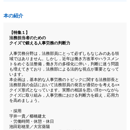
本の紹介
【特集１】
法務担当者のための
クイズで鍛える人事労務の判断力
人事労務分野は，法務部員にとって必ずしもなじみのある領
域ではありません。しかし，近年は働き方改革やハラスメン
トをめぐる法整備，働き方の多様化に伴い，判断に迷う問題
も増えてきており，法務部による法的な視点が重要となって
います。
本企画は，基本的な人事労務のトピックに関する法務部長と
法務部員の会話において法務部員の発言が適切かを考える○×
クイズ形式となっています。実際の相談を思い浮かべながら
クイズに取り組み，人事労務における判断力を鍛え，応用力
を高めましょう。
・採用
宇井一貴／櫛橋建太
・労働時間・休憩・休日
池田彩穂里／大宮葵陽