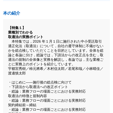
本の紹介
【特集１】
業種別でわかる
取適法の実務ポイント
本特集では，2026 年１月１日に施行された中小受託取引
適正化法（取適法）について，自社の遵守体制に不備がない
かを総点検していただくことを目的としています。全体を総
論と各論に分け，総論では，下請法からの改正点を含む，取
適法の規制の全体像と実務を解説し，各論では，主な業種ご
とに実務上のポイントを紹介しています。
宇都宮秀樹／柿元將希／木村信太郎／若尾和哉／小林晴佳／
渡邊慎太郎
・はじめに――施行後の総点検に向けて
・下請法から取適法への改正ポイント
・総論：業務フローの場面ごとにおける実務対応
取適法の特徴と規制内容
・総論：業務フローの場面ごとにおける実務対応
契約締結前～締結
・総論：業務フローの場面ごとにおける実務対応