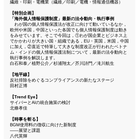
繊維・印刷・電機業（繊維／印刷／電機・情報通信機器）
【特別企画】
「海外個人情報保護制度」最新の法令動向・執行事例
わが国の個人情報保護法が改正に向けて動いているなか，
欧州や米国，中国といった各国でも個人情報保護制度は動き
をみせています。そこで今回は，①わが国企業とビジネス上
でかかわりが大きい国・組織である，EU・英国，米国，中国
に加え，②直近で特筆して大きな制度改正が行われたベトナ
ム・インドの個人情報保護法制について，最新の法令動向と
執行事例を解説します。
白石和泰／植野公介／杉浦翔太／芥川詩門／滝川航生
【地平線】
反社排除をめぐるコンプライアンスの新たなステージ
田村正博
【Trend Eye】
サイバーとAIの統合施策の検討
北條孝佳
【時事を斬る】
BGM使用料の徴収に向けた新制度
――展望と課題
八代英輝