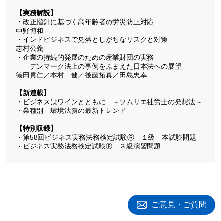
【実務解説】
・改正指針に基づく高年齢者の労災防止対応
中野博和
・インドビジネスで見落としがちなリスクと対策
志村公義
・企業の持続的発展のための産業財団の実務
――デンマーク法上の事例をふまえた日本法への展望
德田貴仁／本村 健／後藤拓真／田島忠幸
【新連載】
・ビジネスはワインとともに ～ソムリエ社労士の発想法～
・業種別 環境法務の最新トレンド
【特別収録】
・第58回ビジネス実務法務検定試験Ⓡ １級 本試験問題
・ビジネス実務法務検定試験Ⓡ ３級演習問題
ご意見・ご質問