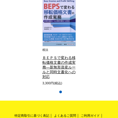
税法
ＢＥＰＳで変わる移
転価格文書の作成実
務―新無形資産ルー
ルと同時文書化への
対応
3,300円(税込)
特定商取引に基づく表記
よくあるご質問
ご利用ガイド