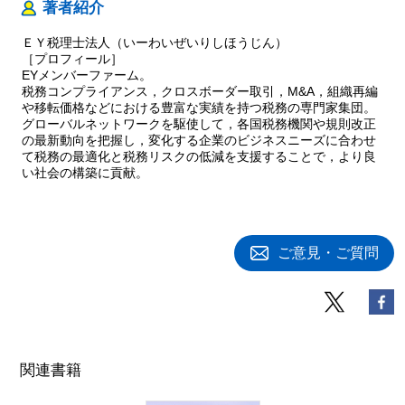
著者紹介
ＥＹ税理士法人（いーわいぜいりしほうじん）
［プロフィール］
EYメンバーファーム。
税務コンプライアンス，クロスボーダー取引，M&A，組織再編
や移転価格などにおける豊富な実績を持つ税務の専門家集団。
グローバルネットワークを駆使して，各国税務機関や規則改正
の最新動向を把握し，変化する企業のビジネスニーズに合わせ
て税務の最適化と税務リスクの低減を支援することで，より良
い社会の構築に貢献。
ご意見・ご質問
関連書籍