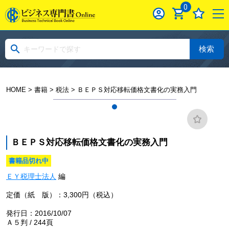
0
検索
HOME
>
書籍
>
税法
> ＢＥＰＳ対応移転価格文書化の実務入門
ＢＥＰＳ対応移転価格文書化の実務入門
書籍品切れ中
ＥＹ税理士法人
編
定価（紙 版）：3,300円（税込）
発行日：2016/10/07
Ａ５判 / 244頁