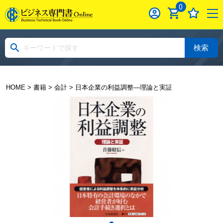
0
検索
HOME
>
書籍
>
会計
> 日本企業の利益調整―理論と実証