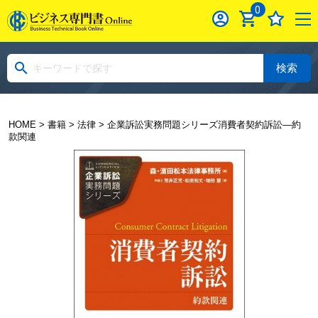
0
検索
HOME
>
書籍
>
法律
> 企業訴訟実務問題シリーズ消費者契約訴訟―約
款関連