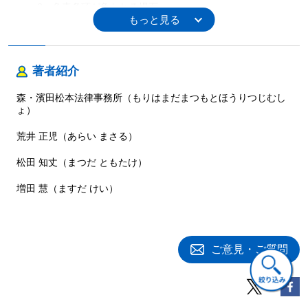
2 免責条項が争われる場面
第４節 解約違約金条項
1 概 説
2 「解除に伴う」ものであること
（消費者契約法９条１号の要件①）
著者紹介
3 「損害賠償額の予定条項又は違約金条項」であること
（消費者契約法９条１号の要件②）
森・濱田松本法律事務所（もりはまだまつもとほうりつじむし
4 「平均的な損害の額」を超えること
ょ）
（消費者契約法９条１号の要件③）
荒井 正児（あらい まさる）
5 消費者契約法10条該当性
第５節 金銭支払義務の不履行に対する違約金条項
松田 知丈（まつだ ともたけ）
1 概 説
2 利息制限法と消費者契約法の関係
増田 慧（ますだ けい）
第６節 その他の違約金条項
1 概 説
2 問題となる違約金条項の例
3 事業者の主張立証上の留意点
ご意見・ご質問
第７節 建物賃貸借契約における賃借人負担条項
1 概 説
2 敷引特約
3 更新料特約