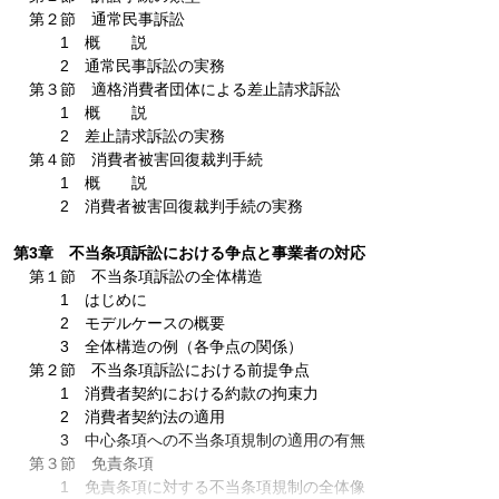
第２節 通常民事訴訟
1 概 説
2 通常民事訴訟の実務
第３節 適格消費者団体による差止請求訴訟
1 概 説
2 差止請求訴訟の実務
第４節 消費者被害回復裁判手続
1 概 説
2 消費者被害回復裁判手続の実務
第3章 不当条項訴訟における争点と事業者の対応
第１節 不当条項訴訟の全体構造
1 はじめに
2 モデルケースの概要
3 全体構造の例（各争点の関係）
第２節 不当条項訴訟における前提争点
1 消費者契約における約款の拘束力
2 消費者契約法の適用
3 中心条項への不当条項規制の適用の有無
第３節 免責条項
1 免責条項に対する不当条項規制の全体像