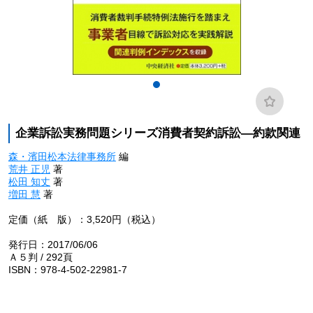
企業訴訟実務問題シリーズ消費者契約訴訟―約款関連
森・濱田松本法律事務所
編
荒井 正児
著
松田 知丈
著
増田 慧
著
定価（紙 版）：3,520円（税込）
発行日：2017/06/06
Ａ５判 / 292頁
ISBN：978-4-502-22981-7