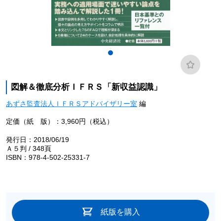
図解＆徹底分析ＩＦＲＳ「新収益認識」
あずさ監査法人ＩＦＲＳアドバイザリー室
編
定価（紙 版）：3,960円（税込）
発行日：2018/06/19
Ａ５判 / 348頁
ISBN：978-4-502-25331-7
紙版を購入