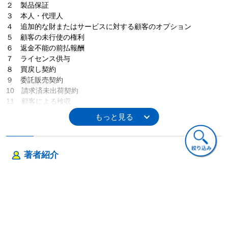
２ 製品保証
３ 本人・代理人
４ 追加的な財またはサービスに対する顧客のオプション
５ 顧客の未行使の権利
６ 返金不能の前払報酬
７ ライセンス供与
８ 買戻し契約
９ 委託販売契約
10 請求済未出荷契約
11 顧客による検収
第５章 表示および開示
１ 表示
２ 開示
著者紹介
第６章 業種別論点解説
あずさ監査法人ＩＦＲＳアドバイザリー室（あずさかんさほう
１ ソフトウェア
じんあいえふあーるえすあどばいざりーしつ）
２ 製薬業
３ 自動車・メーカー
４ 小売・商社
５ サービス業