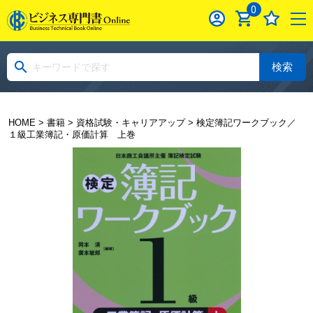
0
検索
HOME
>
書籍
>
資格試験・キャリアアップ
> 検定簿記ワークブック／
１級工業簿記・原価計算 上巻