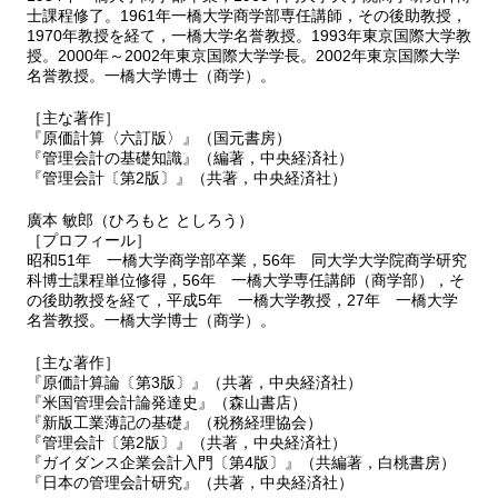
士課程修了。1961年一橋大学商学部専任講師，その後助教授，
1970年教授を経て，一橋大学名誉教授。1993年東京国際大学教
授。2000年～2002年東京国際大学学長。2002年東京国際大学
名誉教授。一橋大学博士（商学）。
［主な著作］
『原価計算〈六訂版〉』（国元書房）
『管理会計の基礎知識』（編著，中央経済社）
『管理会計〔第2版〕』（共著，中央経済社）
廣本 敏郎（ひろもと としろう）
［プロフィール］
昭和51年 一橋大学商学部卒業，56年 同大学大学院商学研究
科博士課程単位修得，56年 一橋大学専任講師（商学部），そ
の後助教授を経て，平成5年 一橋大学教授，27年 一橋大学
名誉教授。一橋大学博士（商学）。
［主な著作］
『原価計算論〔第3版〕』（共著，中央経済社）
『米国管理会計論発達史』（森山書店）
『新版工業薄記の基礎』（税務経理協会）
『管理会計〔第2版〕』（共著，中央経済社）
『ガイダンス企業会計入門〔第4版〕』（共編著，白桃書房）
『日本の管理会計研究』（共著，中央経済社）