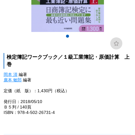
検定簿記ワークブック／１級工業簿記・原価計算 上
巻
岡本 清
編著
廣本 敏郎
編著
定価（紙 版）：1,430円（税込）
発行日：2018/05/10
Ｂ５判 / 140頁
ISBN：978-4-502-26731-4