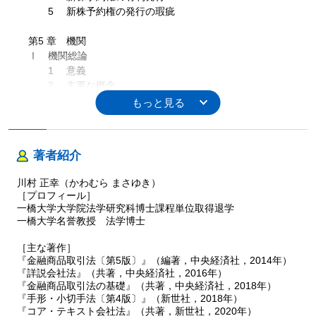
5 新株予約権の発行の瑕疵
第5 章 機関
Ⅰ 機関総論
1 意義
2 主要な概念
3 各機関の構成
4 監査役会設置会社，監査等委員会設置会社および指名
委員会等設置
Ⅱ 株主総会
著者紹介
1 意義と権限
2 招集手続
川村 正幸（かわむら まさゆき）
3 総会の運営
［プロフィール］
4 議決権の行使
一橋大学大学院法学研究科博士課程単位取得退学
5 株主総会の決議
一橋大学名誉教授 法学博士
6 株主総会決議の瑕疵
［主な著作］
Ⅲ 種類株主総会
『金融商品取引法〔第5版〕』（編著，中央経済社，2014年）
1 意義
『詳説会社法』（共著，中央経済社，2016年）
2 種類株主総会の決議が必要な類型
『金融商品取引法の基礎』（共著，中央経済社，2018年）
3 決議の種類
『手形・小切手法〔第4版〕』（新世社，2018年）
Ⅳ 取締役・取締役会・代表取締役
『コア・テキスト会社法』（共著，新世社，2020年）