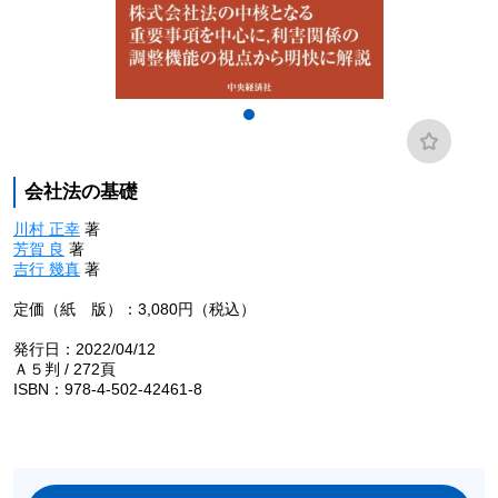
会社法の基礎
川村 正幸
著
芳賀 良
著
吉行 幾真
著
定価（紙 版）：3,080円（税込）
発行日：2022/04/12
Ａ５判 / 272頁
ISBN：978-4-502-42461-8