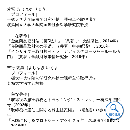
1 取締役
2 社外取締役
芳賀 良（はが りょう）
［プロフィール］
3 取締役会非設置会社における取締役
一橋大学大学院法学研究科博士課程単位取得退学
4 報酬の規制
横浜国立大学大学院国際社会科学研究院教授
5 取締役会設置会社における取締役会
6 特別取締役
［主な著作］
7 代表取締役
『金融商品取引法〔第5版〕』（共著，中央経済社，2014年）
8 表見代表取締役
『金融商品取引法の基礎』（共著，中央経済社，2018年）
『インサイダー取引規制・フェアディスクロージャールール入
Ⅴ 監査役・監査役会等
門』（共著，金融財政事情研究会，2019年）
1 監査役
2 監査役会設置会社
吉行 幾真（よしゆき いくま）
3 会計監査人
［プロフィール］
4 会計参与
一橋大学大学院法学研究科博士課程単位取得退学
Ⅵ 監査等委員会設置会社
名城大学法学部教授
1 意義
2 監査等委員会設置会社の機関構成
［主な著作］
「取締役の忠実義務とトラッキング・ストック」一橋法学2巻1
3 監査等委員である取締役の選任等の特徴
号（2003年）
4 取締役会の権限
「取締役の選任に関する株主提案権」一橋論叢133巻1号（2005
5 監査等委員会の役割
年）
Ⅶ 指名委員会等設置会社
「米国におけるプロキシー・アクセス元年」名城法学66巻3号
1 意義
（2016年）