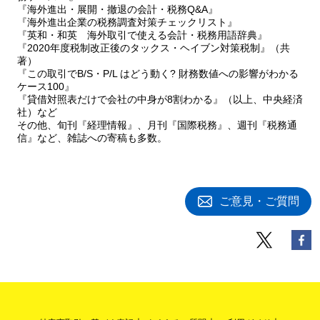
『海外進出・展開・撤退の会計・税務Q&A』
『海外進出企業の税務調査対策チェックリスト』
『英和・和英 海外取引で使える会計・税務用語辞典』
『2020年度税制改正後のタックス・ヘイブン対策税制』（共
著）
『この取引でB/S・P/L はどう動く? 財務数値への影響がわかる
ケース100』
『貸借対照表だけで会社の中身が8割わかる』（以上、中央経済
社）など
その他、旬刊『経理情報』、月刊『国際税務』、週刊『税務通
信』など、雑誌への寄稿も多数。
ご意見・ご質問