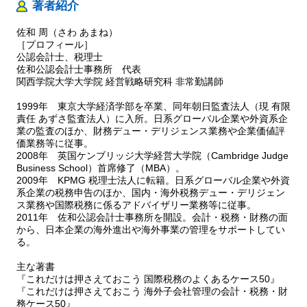
著者紹介
佐和 周（さわ あまね）
［プロフィール］
公認会計士、税理士
佐和公認会計士事務所 代表
関西学院大学大学院 経営戦略研究科 非常勤講師
1999年 東京大学経済学部を卒業、同年朝日監査法人（現 有限
責任 あずさ監査法人）に入所。日系グローバル企業や外資系企
業の監査のほか、財務デュー・デリジェンス業務や企業価値評
価業務等に従事。
2008年 英国ケンブリッジ大学経営大学院（Cambridge Judge
Business School）首席修了（MBA）。
2009年 KPMG 税理士法人に転籍。日系グローバル企業や外資
系企業の税務申告のほか、国内・海外税務デュー・デリジェン
ス業務や国際税務に係るアドバイザリー業務等に従事。
2011年 佐和公認会計士事務所を開設。会計・税務・財務の面
から、日本企業の海外進出や海外事業の管理をサポートしてい
る。
主な著書
『これだけは押さえておこう 国際税務のよくあるケース50』
『これだけは押さえておこう 海外子会社管理の会計・税務・財
務ケース50』