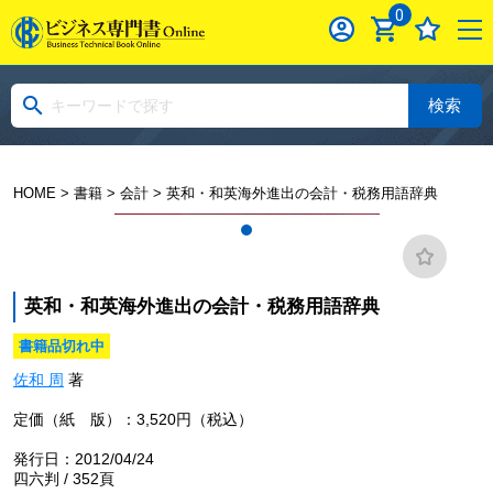
0
検索
HOME
>
書籍
>
会計
> 英和・和英海外進出の会計・税務用語辞典
英和・和英海外進出の会計・税務用語辞典
書籍品切れ中
佐和 周
著
定価（紙 版）：3,520円（税込）
発行日：2012/04/24
四六判 / 352頁