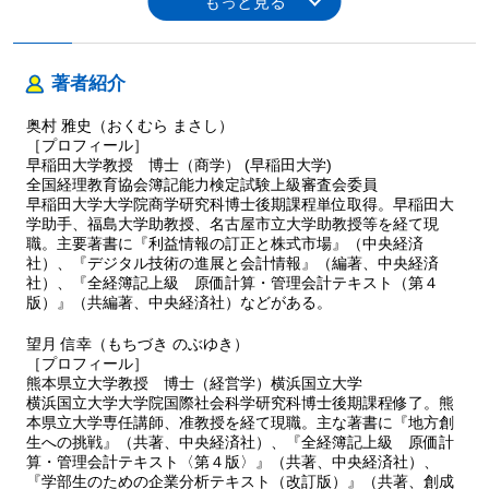
著者紹介
奥村 雅史（おくむら まさし）
［プロフィール］
早稲田大学教授 博士（商学） (早稲田大学)
全国経理教育協会簿記能力検定試験上級審査会委員
早稲田大学大学院商学研究科博士後期課程単位取得。早稲田大
学助手、福島大学助教授、名古屋市立大学助教授等を経て現
職。主要著書に『利益情報の訂正と株式市場』（中央経済
社）、『デジタル技術の進展と会計情報』（編著、中央経済
社）、『全経簿記上級 原価計算・管理会計テキスト（第４
版）』（共編著、中央経済社）などがある。
望月 信幸（もちづき のぶゆき）
［プロフィール］
熊本県立大学教授 博士（経営学）横浜国立大学
横浜国立大学大学院国際社会科学研究科博士後期課程修了。熊
本県立大学専任講師、准教授を経て現職。主な著書に『地方創
生への挑戦』（共著、中央経済社）、『全経簿記上級 原価計
算・管理会計テキスト〈第４版〉』（共著、中央経済社）、
『学部生のための企業分析テキスト（改訂版）』（共著、創成