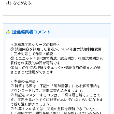
社）などがある。
担当編集者コメント
＜本標準問題シリーズの特徴＞
① 試験内容を熟知した著者が、2024年度の試験制度変更
に完全対応して作問・解説！
② １ユニット４頁×28で構成。総合問題、模擬試験問題も
収録され実践的学習が可能です！
③ 日々の学習の理解度チェックや試験直前の総まとめ等
さまざまな活用ができます！
＜本書の活用法＞
☑ 解答する際は、下記の「追加情報」にある解答用紙を
ダウンロードして、実際に書き込みましょう。
☑ 簿記をマスターするコツは、「繰り返し解く」ことで
す。問題を見たらすぐに解答が思い浮かぶぐらいになるま
で繰り返し解きましょう。
☑ 計算ミスの多くは、問題の意図を理解できていないこ
とが原因です。問題を解く際は、何が問われているかをし