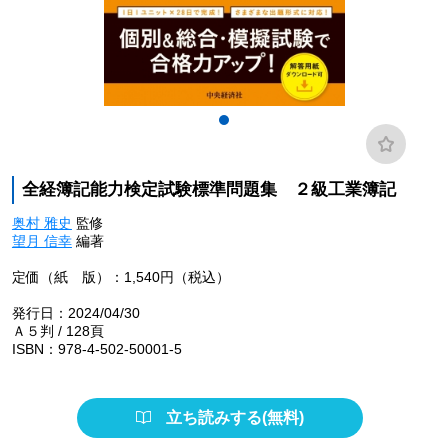
全経簿記能力検定試験標準問題集 ２級工業簿記
奥村 雅史
監修
望月 信幸
編著
定価（紙 版）：1,540円（税込）
発行日：2024/04/30
Ａ５判 / 128頁
ISBN：978-4-502-50001-5
立ち読みする(無料)