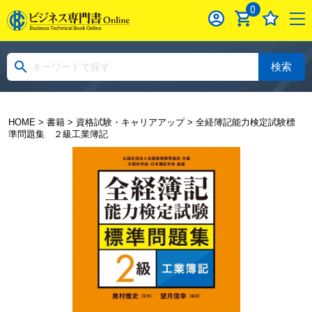
0
検索
HOME
>
書籍
>
資格試験・キャリアアップ
> 全経簿記能力検定試験標
準問題集 ２級工業簿記