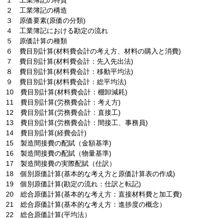
１ 工業簿記の特質
２ 工業簿記の構造
３ 原価要素(原価の分類)
４ 工業簿記における勘定の流れ
５ 原価計算の種類
６ 費目別計算(材料費会計の考え方、材料の購入と消費)
７ 費目別計算(材料費会計：先入先出法)
８ 費目別計算(材料費会計：移動平均法)
９ 費目別計算(材料費会計：総平均法)
10 費目別計算(材料費会計：棚卸減耗)
11 費目別計算(労務費会計：考え方)
12 費目別計算(労務費会計：直接工)
13 費目別計算(労務費会計：間接工、事務員)
14 費目別計算(経費会計)
15 製造間接費の配賦（金額基準)
16 製造間接費の配賦（物量基準)
17 製造間接費の実際配賦（仕訳）
18 個別原価計算(基本的な考え方と原価計算表の作成)
19 個別原価計算(勘定の流れ：仕訳と転記)
20 総合原価計算(基本的な考え方：直接材料費と加工費)
21 総合原価計算(基本的な考え方：進捗度の概念）
22 総合原価計算(平均法）