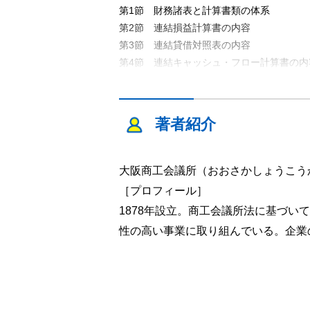
第1節 財務諸表と計算書類の体系
第2節 連結損益計算書の内容
第3節 連結貸借対照表の内容
第4節 連結キャッシュ・フロー計算書の内
第5節 連結株主資本等変動計算書の内容
第3章 財務諸表項目の要点
著者紹介
第1節 金融商品
第2節 棚卸資産
第3節 固定資産と減損
大阪商工会議所（おおさかしょうこう
第4節 繰延資産と研究開発費
［プロフィール］
第5節 引当金と退職給付
1878年設立。商工会議所法に基づ
第6節 純資産
性の高い事業に取り組んでいる。企業
第7節 収益の認識
第8節 外貨換算
第9節 リース会計
第10節 税効果
第11節 会計方針の開示および会計上の変