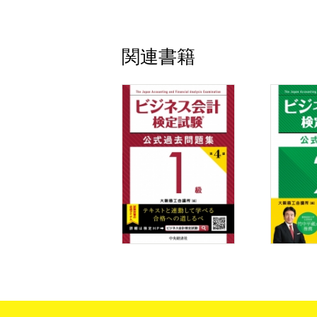
第12節 連結財務諸表注記と連結附属明細
第13節 セグメント情報
第14節 企業結合・事業分離
関連書籍
第4章 財務諸表の作成原理
第1節 概念フレームワーク
第2節 会計基準
第3節 内部統制
第5章 財務諸表分析
第1節 分析の視点と方法
第2節 収益性の分析
第3節 生産性の分析
第4節 安全性の分析
第5節 不確実性の分析
第6節 成長性の分析