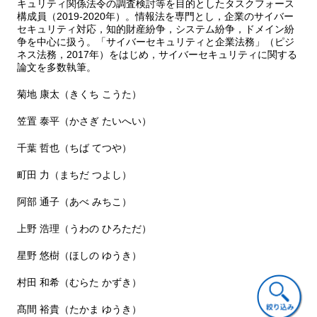
キュリティ関係法令の調査検討等を目的としたタスクフォース
構成員（2019-2020年）。情報法を専門とし，企業のサイバー
セキュリティ対応，知的財産紛争，システム紛争，ドメイン紛
争を中心に扱う。「サイバーセキュリティと企業法務」（ピジ
ネス法務，2017年）をはじめ，サイバーセキュリティに関する
論文を多数執筆。
菊地 康太（きくち こうた）
笠置 泰平（かさぎ たいへい）
千葉 哲也（ちば てつや）
町田 力（まちだ つよし）
阿部 通子（あべ みちこ）
上野 浩理（うわの ひろただ）
星野 悠樹（ほしの ゆうき）
村田 和希（むらた かずき）
髙間 裕貴（たかま ゆうき）