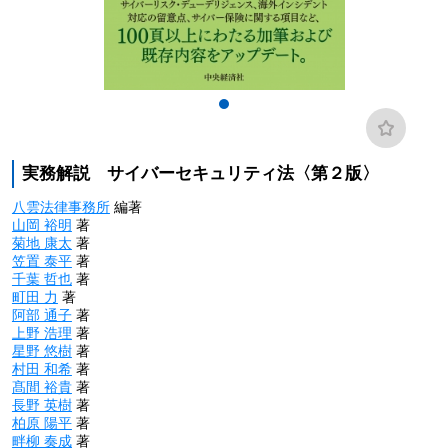
実務解説 サイバーセキュリティ法〈第２版〉
八雲法律事務所
編著
山岡 裕明
著
菊地 康太
著
笠置 泰平
著
千葉 哲也
著
町田 力
著
阿部 通子
著
上野 浩理
著
星野 悠樹
著
村田 和希
著
髙間 裕貴
著
長野 英樹
著
柏原 陽平
著
畔柳 奏成
著