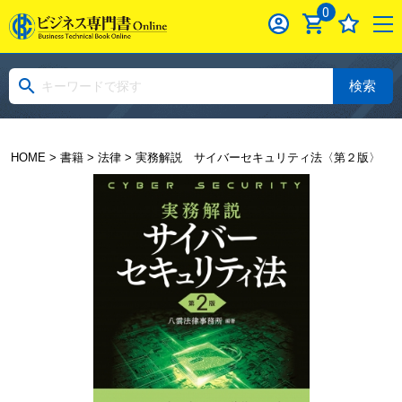
0
検索
HOME
>
書籍
>
法律
> 実務解説 サイバーセキュリティ法〈第２版〉