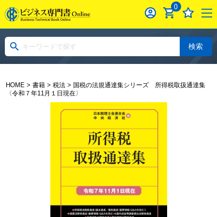
0
検索
HOME
>
書籍
>
税法
> 国税の法規通達集シリーズ 所得税取扱通達集
〈令和７年11月１日現在〉