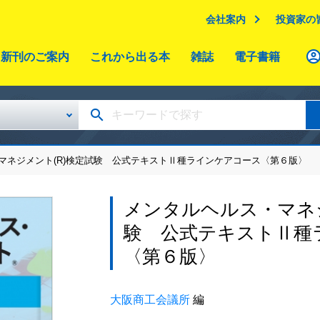
会社案内
投資家の
新刊のご案内
これから出る本
雑誌
電子書籍
マネジメント(R)検定試験 公式テキストⅡ種ラインケアコース〈第６版〉
メンタルヘルス・マネジ
験 公式テキストⅡ種
〈第６版〉
大阪商工会議所
編