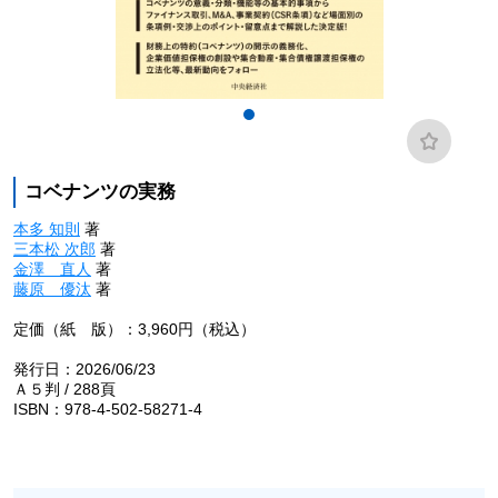
コベナンツの実務
本多 知則
著
三本松 次郎
著
金澤 直人
著
藤原 優汰
著
定価（紙 版）：3,960円（税込）
発行日：2026/06/23
Ａ５判 / 288頁
ISBN：978-4-502-58271-4