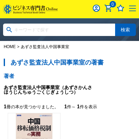
0
検索
HOME
> あずさ監査法人中国事業室
あずさ監査法人中国事業室の著書
著者
あずさ監査法人中国事業室
（あずさかんさ
ほうじんちゅうごくじぎょうしつ）
1
1
1
冊の本が見つかりました。
件～
件を表示