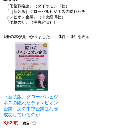
『価格戦略論』（ダイヤモンド社）
『［新装版］グローバルビジネスの隠れたチ
ャンピオン企業』（中央経済社）
『価格の掟』（中央経済社）
1
1
1
冊の本が見つかりました。
件～
件を表示
〈新装版〉グローバルビジ
ネスの隠れたチャンピオン
企業―あの中堅企業はなぜ
成功しているのか
3,520
円
（税込）