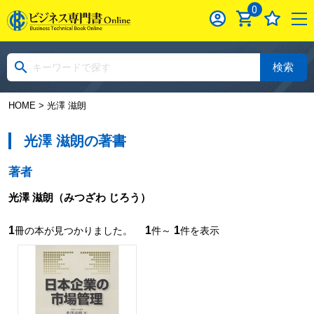
0
検索
HOME
> 光澤 滋朗
光澤 滋朗の著書
著者
光澤 滋朗
（みつざわ じろう）
1
1
1
冊の本が見つかりました。
件～
件を表示