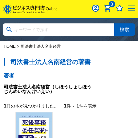
0
検索
HOME
> 司法書士法人名南経営
司法書士法人名南経営の著書
著者
司法書士法人名南経営
（しほうしょしほう
じんめいなんけいえい）
1
1
1
冊の本が見つかりました。
件～
件を表示