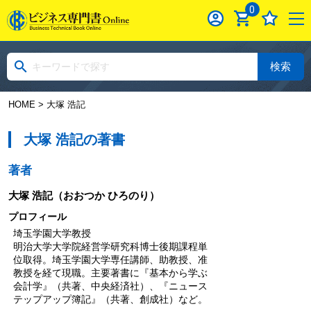
0
検索
HOME
> 大塚 浩記
大塚 浩記の著書
著者
大塚 浩記
（おおつか ひろのり）
プロフィール
埼玉学園大学教授
明治大学大学院経営学研究科博士後期課程単
位取得。埼玉学園大学専任講師、助教授、准
教授を経て現職。主要著書に『基本から学ぶ
会計学』（共著、中央経済社）、『ニュース
テップアップ簿記』（共著、創成社）など。