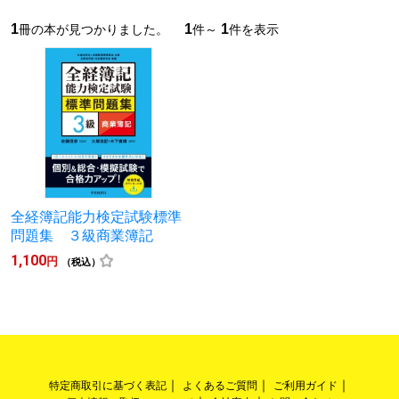
1
1
1
冊の本が見つかりました。
件～
件を表示
全経簿記能力検定試験標準
問題集 ３級商業簿記
1,100
円
（税込）
特定商取引に基づく表記
よくあるご質問
ご利用ガイド