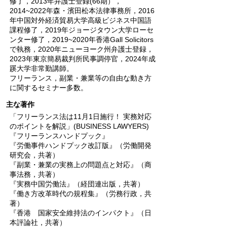
修了，2013年弁護士登録(66期），
2014~2022年森・濱田松本法律事務所，2016
年中国対外経済貿易大学高級ビジネス中国語
課程修了，2019年ジョージタウン大学ローセ
ンター修了，2019~2020年香港Gall Solicitors
で執務，2020年ニューヨーク州弁護士登録，
2023年東京簡易裁判所民事調停官，2024年成
蹊大学非常勤講師。
フリーランス，副業・兼業等の自由な動き方
に関するセミナー多数。
主な著作
「フリーランス法は11月1日施行！ 実務対応
のポイントを解説」(BUSINESS LAWYERS)
『フリーランスハンドプック』
『労働事件ハンドプック改訂版』（労働開発
研究会，共著）
『副業・兼業の実務上の問題点と対応』（商
事法務，共著）
『実務中国労働法』（経団連出版，共著）
『働き方改革時代の規程集』（労務行政，共
著）
『香港 国家安全維持法のインパクト』（日
本評論社，共著）