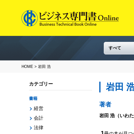
HOME
> 岩田 浩
カテゴリー
岩田 
書籍
著者
経営
岩田 浩
（いわた
会計
法律
1
冊の本が見