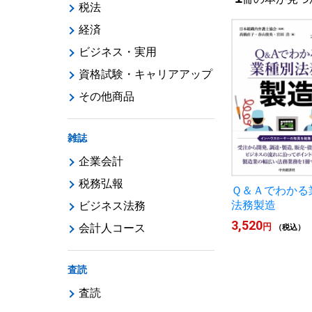
税法
経済
ビジネス・実用
資格試験・キャリアアップ
その他商品
雑誌
企業会計
税務弘報
Ｑ＆Ａでわかる
法務製造
ビジネス法務
3,520
円
会計人コース
（税込）
査読
査読