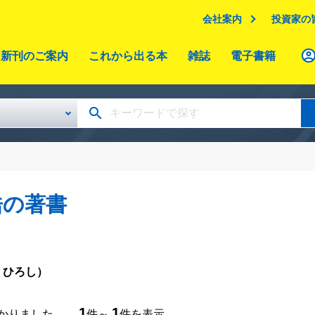
会社案内
投資家の
新刊のご案内
これから出る本
雑誌
電子書籍
浩の著書
 ひろし）
1
1
つかりました。
件～
件を表示