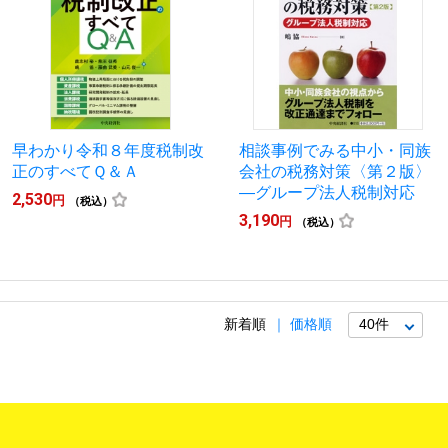
早わかり令和８年度税制改
相談事例でみる中小・同族
正のすべてＱ＆Ａ
会社の税務対策〈第２版〉
―グループ法人税制対応
2,530
円
（税込）
3,190
円
（税込）
新着順
価格順