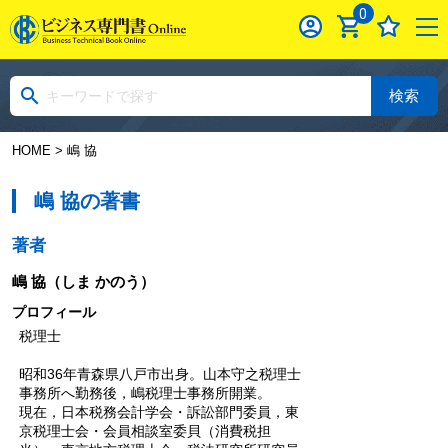
0
検索
HOME
> 嶋 協
嶋 協の著書
著者
嶋 協
（しま かのう）
プロフィール
税理士
昭和36年青森県八戸市出身。山本守之税理士
事務所へ勤務後，嶋税理士事務所開業。
現在，日本税務会計学会・訴訟部門委員，東
京税理士会・会員相談室委貝（消費税担