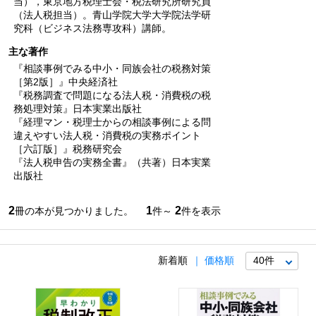
当），東京地方税理士会・税法研究所研究員
（法人税担当）。青山学院大学大学院法学研
究科（ビジネス法務専攻科）講師。
主な著作
『相談事例でみる中小・同族会社の税務対策
［第2版］』中央経済社
『税務調査で問題になる法人税・消費税の税
務処理対策』日本実業出版社
『経理マン・税理士からの相談事例による問
違えやすい法人税・消費税の実務ポイント
［六訂版］』税務研究会
『法人税申告の実務全書』（共著）日本実業
出版社
2
1
2
冊の本が見つかりました。
件～
件を表示
新着順
価格順