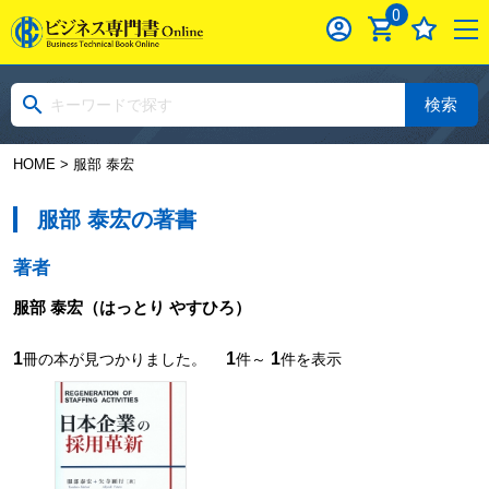
0
検索
HOME
> 服部 泰宏
服部 泰宏の著書
著者
服部 泰宏
（はっとり やすひろ）
1
1
1
冊の本が見つかりました。
件～
件を表示