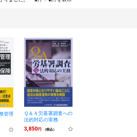
Ｑ＆Ａ労基署調査への
務管理
法的対応の実務
3,850
円
（税込）