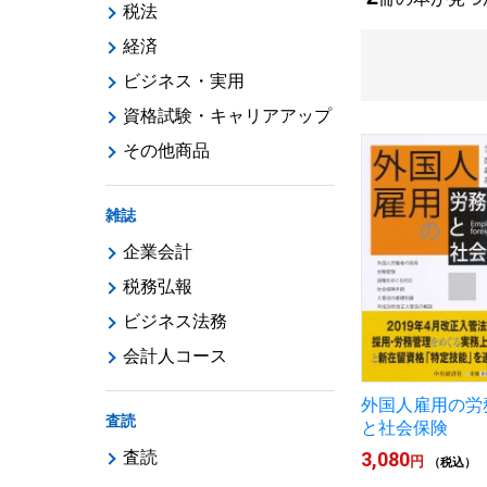
税法
経済
ビジネス・実用
資格試験・キャリアアップ
その他商品
雑誌
企業会計
税務弘報
ビジネス法務
会計人コース
外国人雇用の労
査読
と社会保険
査読
3,080
円
（税込）