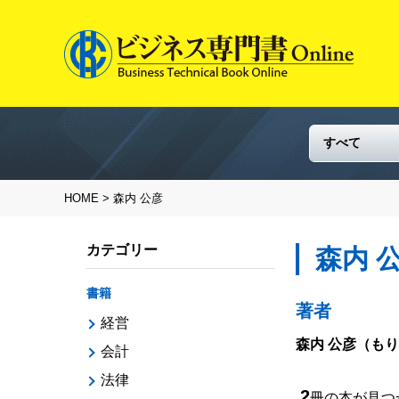
HOME
> 森内 公彦
カテゴリー
森内 
書籍
著者
経営
森内 公彦
（もり
会計
法律
2
冊の本が見