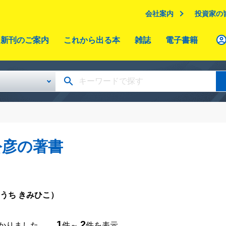
会社案内
投資家の
新刊のご案内
これから出る本
雑誌
電子書籍
公彦の著書
うち きみひこ）
1
2
つかりました。
件～
件を表示