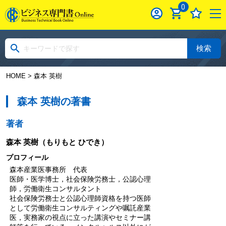
0
検索
HOME
> 森本 英樹
森本 英樹の著書
著者
森本 英樹
（もりもと ひでき）
プロフィール
森本産業医事務所 代表
医師・医学博士，社会保険労務士，公認心理
師，労働衛生コンサルタント
社会保険労務士と公認心理師資格を持つ医師
として労働衛生コンサルティングや嘱託産業
医，実務家の視点に立った講演やセミナー講