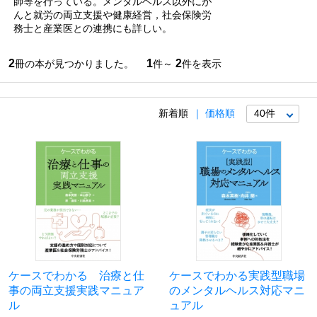
師等を行っている。メンタルヘルス以外にが
んと就労の両立支援や健康経営，社会保険労
務士と産業医との連携にも詳しい。
2
1
2
冊の本が見つかりました。
件～
件を表示
新着順
価格順
ケースでわかる 治療と仕
ケースでわかる実践型職場
事の両立支援実践マニュア
のメンタルヘルス対応マニ
ル
ュアル