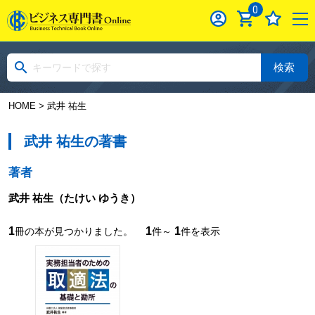
0
検索
HOME
> 武井 祐生
武井 祐生の著書
著者
武井 祐生
（たけい ゆうき）
1
1
1
冊の本が見つかりました。
件～
件を表示