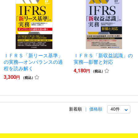
ＩＦＲＳ「新リース基準」
ＩＦＲＳ「新収益認識」の
の実務―オンバランスの過
実務―影響と対応
程を読み解く
4,180
円
（税込）
3,300
円
（税込）
新着順
価格順