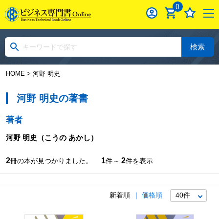
0
検索
HOME
> 河野 明史
河野 明史の著書
著者
河野 明史
（こうの あかし）
2
1
2
冊の本が見つかりました。
件～
件を表示
新着順
価格順