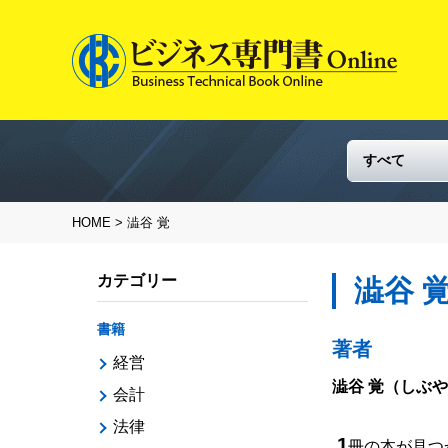
HOME
> 澁谷 覚
カテゴリー
澁谷 
書籍
著者
経営
澁谷 覚
（しぶや
会計
法律
1
冊の本が見