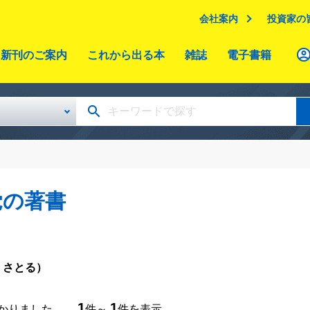
会社案内
投資家の
新刊のご案内
これから出る本
雑誌
電子書籍
覚の著書
 さとる）
1
1
つかりました。
件～
件を表示