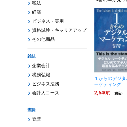
税法
経済
ビジネス・実用
資格試験・キャリアアップ
その他商品
雑誌
企業会計
税務弘報
１からのデジタ
ビジネス法務
ーケティング
2,640
会計人コース
円
（税込）
査読
査読