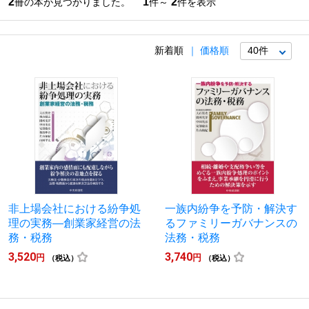
2
1
2
冊の本が見つかりました。
件～
件を表示
新着順
価格順
非上場会社における紛争処
一族内紛争を予防・解決す
理の実務―創業家経営の法
るファミリーガバナンスの
務・税務
法務・税務
3,520
3,740
円
円
（税込）
（税込）