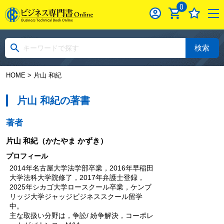
0
検索
HOME
> 片山 和紀
片山 和紀の著書
著者
片山 和紀
（かたやま かずき）
プロフィール
2014年名古屋大学法学部卒業，2016年早稲田
大学法科大学院修了，2017年弁護士登録，
2025年シカゴ大学ロースクール卒業，ケンブ
リッジ大学ジャッジビジネススクール留学
中。
主な取扱い分野は，争訟/ 紛争解決，コーポレ