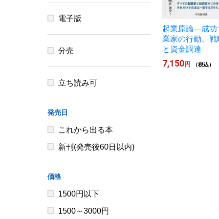
電子版
起業原論―成功
業家の行動、戦
と資金調達
分売
7,150
円
（税込）
立ち読み可
発売日
これから出る本
新刊(発売後60日以内)
価格
1500円以下
1500～3000円