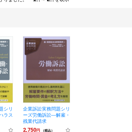
題シリ
企業訴訟実務問題シリ
ハラス
ーズ労働訴訟―解雇・
残業代請求
2,750
円
（税込）