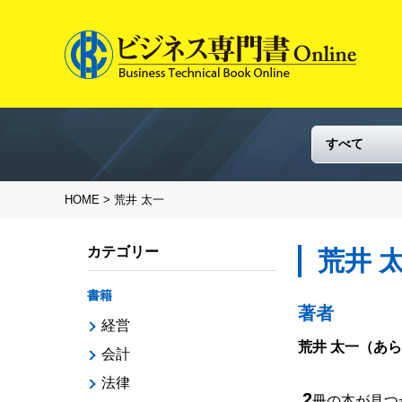
HOME
> 荒井 太一
カテゴリー
荒井 
書籍
著者
経営
荒井 太一
（あら
会計
法律
2
冊の本が見