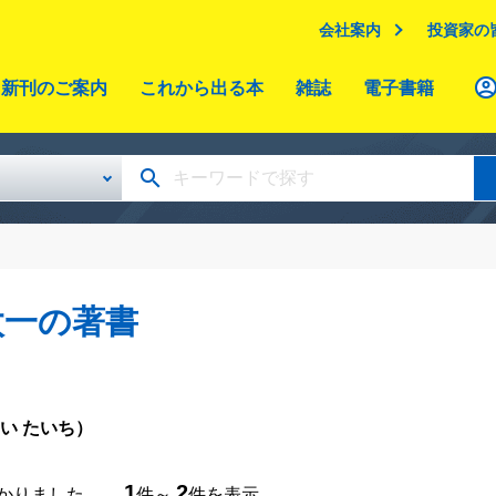
会社案内
投資家の
新刊のご案内
これから出る本
雑誌
電子書籍
太一の著書
い たいち）
1
2
つかりました。
件～
件を表示