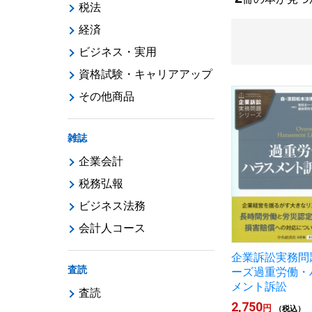
税法
経済
ビジネス・実用
資格試験・キャリアアップ
その他商品
雑誌
企業会計
税務弘報
ビジネス法務
会計人コース
企業訴訟実務問
査読
ーズ過重労働・
メント訴訟
査読
2,750
円
（税込）