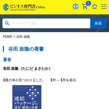
0
検索
HOME
> 谷田 政隆
谷田 政隆の著書
著者
谷田 政隆
（たにだ まさたか）
1
1
1
冊の本が見つかりました。
件～
件を表示