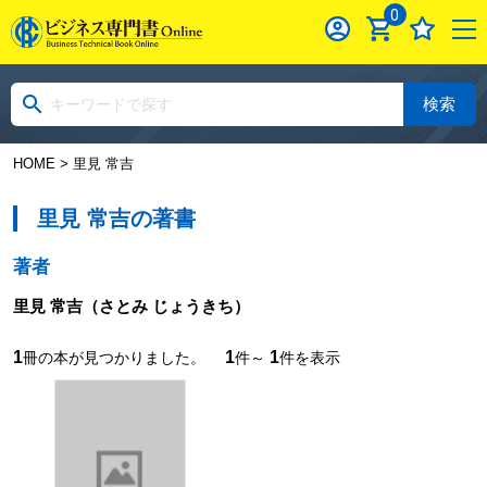
0
検索
HOME
> 里見 常吉
里見 常吉の著書
著者
里見 常吉
（さとみ じょうきち）
1
1
1
冊の本が見つかりました。
件～
件を表示