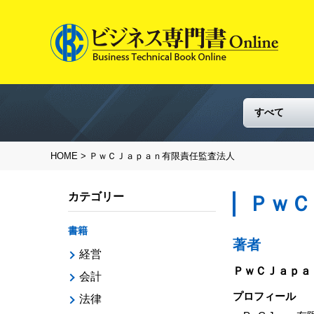
HOME
> ＰｗＣＪａｐａｎ有限責任監査法人
カテゴリー
ＰｗＣ
書籍
著者
経営
ＰｗＣＪａｐａ
会計
プロフィール
法律