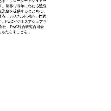
である「ブローダーアシュアラ
す。世界で長年にわたる監査
査業務を提供するとともに，
対応，デジタル化対応，株式
。PwCビジネスアシュアラ
会社，PwC総合研究合同会
をもたらすことを，