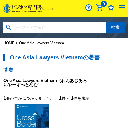
0
検索
HOME
> One Asia Lawyers Vietnam
One Asia Lawyers Vietnamの著書
著者
One Asia Lawyers Vietnam
（わんあじあろ
いやーずべとなむ）
1
1
1
冊の本が見つかりました。
件～
件を表示