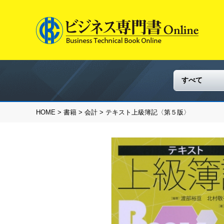
HOME
>
書籍
>
会計
> テキスト上級簿記〈第５版〉