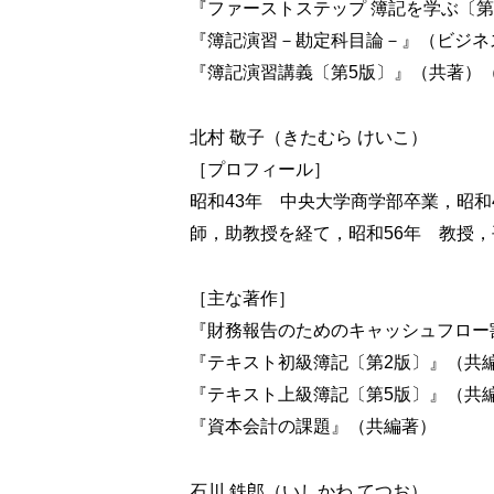
例題２ 委託販売・受託販売
『ファーストステップ 簿記を学ぶ〔
例題３ 割賦販売①
『簿記演習－勘定科目論－』（ビジネ
例題４ 割賦販売②
『簿記演習講義〔第5版〕』（共著）
例題５ 試用販売
北村 敬子（きたむら けいこ）
第６章 工事契約
［プロフィール］
例題１ 建設業会計の基礎
昭和43年 中央大学商学部卒業，昭
第７章 金融商品会計
師，助教授を経て，昭和56年 教授，
例題１ 金銭債権
例題２ 手 形
［主な著作］
例題３ 有価証券の売買
『財務報告のためのキャッシュフロー
例題４ ヘッジ会計（繰延ヘッジ会計と
『テキスト初級簿記〔第2版〕』（共
『テキスト上級簿記〔第5版〕』（共
第８章 リース会計
『資本会計の課題』（共編著）
例題１ 所有権移転外ファイナンス・リー
例題２ 所有権移転外ファイナンス・リー
例題３ 中途解約の処理
石川 鉄郎（いしかわ てつお）