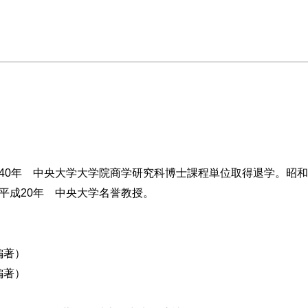
計
和40年 中央大学大学院商学研究科博士課程単位取得退学。昭和
①
平成20年 中央大学名誉教授。
理②
償却①
償却②
編著）
編著）