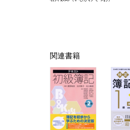
例題４ 所有権移転ファイナンス・リース
第９章 減損会計
例題１ 減損損失の認識
例題２ 減損損失の認識と測定
第10章 退職給付会計
関連書籍
例題１ 退職一時金
例題２ 退職年金
例題３ 過去勤務費用の計算
例題４ 数理計算上の差異の計算
第11章 社債会計
例題１ 社債会計の基礎
例題２ 社債の買入償還
第12章 その他の負債会計