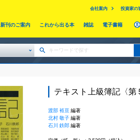
会社案内
投資家の
新刊のご案内
これから出る本
雑誌
電子書籍
テキスト上級簿記〈第
渡部 裕亘
編著
北村 敬子
編著
石川 鉄郎
編著