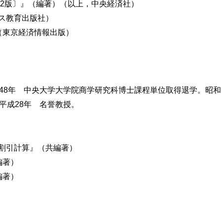
第2版〕』（編著）（以上，中央経済社）
ス教育出版社）
（東京経済情報出版）
和48年 中央大学大学院商学研究科博士課程単位取得退学。昭和
平成28年 名誉教授。
割引計算』（共編著）
時価ヘッジ会計）
編著）
編著）
ス取引の借手の処理
ス取引の貸手の処理