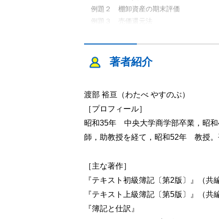
例題２ 棚卸資産の期末評価
例題３ 売価還元法
第３章 固定資産会計
例題１ 有形固定資産の取得原価
著者紹介
例題２ 資産除去債務
例題３ 有形固定資産の減価償却
渡部 裕亘（わたべ やすのぶ）
例題４ 無形固定資産の償却
［プロフィール］
第４章 研究開発費・ソフトウェア会
昭和35年 中央大学商学部卒業，昭
例題１ ソフトウェア制作費の会計処理
師，助教授を経て，昭和52年 教授。
例題２ ソフトウェア制作費の会計処
例題３ 市場販売目的のソフトウェアの
［主な著作］
例題４ 市場販売目的のソフトウェアの
『テキスト初級簿記〔第2版〕』（共
『テキスト上級簿記〔第5版〕』（共
第５章 特殊商品販売
『簿記と仕訳』
例題１ 未着品販売