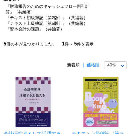
『財務報告のためのキャッシュフロー割引計
算』（共編著）
『テキスト初級簿記〔第2版〕』（共編著）
『テキスト上級簿記〔第5版〕』（共編著）
『資本会計の課題』（共編著）
5
1
5
冊の本が見つかりました。
件～
件を表示
新着順
価格順
会計研究者として活躍する
テキスト上級簿記〈第５