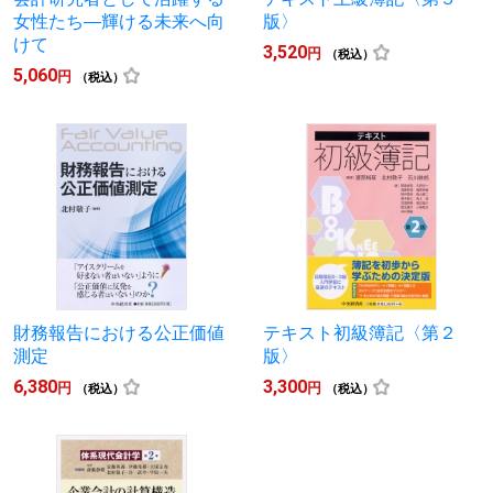
女性たち―輝ける未来へ向
版〉
けて
3,520
円
（税込）
5,060
円
（税込）
財務報告における公正価値
テキスト初級簿記〈第２
測定
版〉
6,380
3,300
円
円
（税込）
（税込）