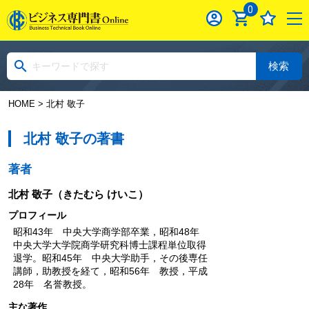
0
検索
HOME
> 北村 敬子
北村 敬子の著書
著者
北村 敬子
（きたむら けいこ）
プロフィール
昭和43年 中央大学商学部卒業，昭和48年
中央大学大学院商学研究科博士課程単位取得
退学。昭和45年 中央大学助手，その後専任
講師，助教授を経て，昭和56年 教授，平成
28年 名誉教授。
主な著作