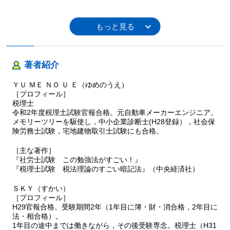
著者紹介
ＹＵ ＭＥ ＮＯ Ｕ Ｅ（ゆめのうえ）
［プロフィール］
税理士
令和2年度税理土試験官報合格。元自動車メーカーエンジニア。
メモリーツリーを駆使し，中小企業診断士(H28登録），社会保
険労務士試験，宅地建物取引士試験にも合格。
［主な著作］
『社労士試験 この勉強法がすごい！』
『税理士試験 税法理論のすごい暗記法』（中央経済社）
ＳＫＹ（すかい）
［プロフィール］
H29官報合格。受験期間2年（1年目に簿・財・消合格，2年目に
法・相合格）。
1年目の途中までは働きながら，その後受験専念。税理士（H31