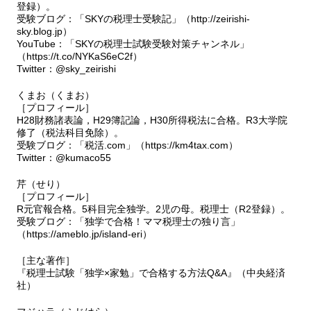
登録）。
受験ブログ：「SKYの税理士受験記」（http://zeirishi-
sky.blog.jp）
YouTube：「SKYの税理士試験受験対策チャンネル」
（https://t.co/NYKaS6eC2f）
Twitter：@sky_zeirishi
くまお（くまお）
［プロフィール］
H28財務諸表論，H29簿記論，H30所得税法に合格。R3大学院
修了（税法科目免除）。
受験ブログ：「税活.com」（https://km4tax.com）
Twitter：@kumaco55
芹（せり）
［プロフィール］
R元官報合格。5科目完全独学。2児の母。税理士（R2登録）。
受験ブログ：「独学で合格！ママ税理士の独り言」
（https://ameblo.jp/island-eri）
［主な著作］
『税理士試験「独学×家勉」で合格する方法Q&A』（中央経済
社）