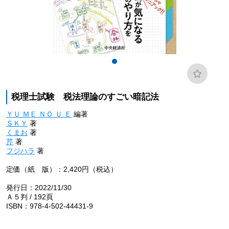
税理士試験 税法理論のすごい暗記法
ＹＵ ＭＥ ＮＯ Ｕ Ｅ
編著
ＳＫＹ
著
くまお
著
芹
著
フジハラ
著
定価（紙 版）：2,420円（税込）
発行日：2022/11/30
Ａ５判 / 192頁
ISBN：978-4-502-44431-9