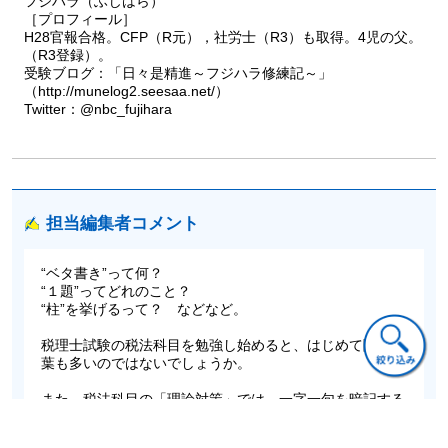
フジハラ（ふじはら）
［プロフィール］
H28官報合格。CFP（R元），社労士（R3）も取得。4児の父。
（R3登録）。
受験ブログ：「日々是精進～フジハラ修練記～」
（http://munelog2.seesaa.net/）
Twitter：@nbc_fujihara
担当編集者コメント
“ベタ書き”って何？
“１題”ってどれのこと？
“柱”を挙げるって？ などなど。
税理士試験の税法科目を勉強し始めると、はじめて聞く言
葉も多いのではないでしょうか。
また、税法科目の「理論対策」では、一字一句を暗記する
ことも求められるそうです。