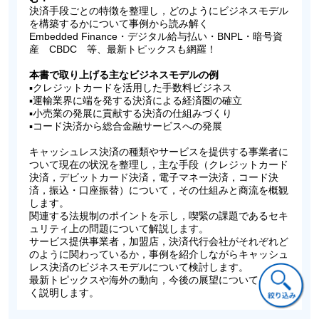
決済手段ごとの特徴を整理し，どのようにビジネスモデル
を構築するかについて事例から読み解く
Embedded Finance・デジタル給与払い・BNPL・暗号資
産 CBDC 等、最新トピックスも網羅！
本書で取り上げる主なビジネスモデルの例
▪クレジットカードを活用した手数料ビジネス
▪運輸業界に端を発する決済による経済圏の確立
▪小売業の発展に貢献する決済の仕組みづくり
▪コード決済から総合金融サービスへの発展
キャッシュレス決済の種類やサービスを提供する事業者に
ついて現在の状況を整理し，主な手段（クレジットカード
決済，デビットカード決済，電子マネー決済，コード決
済，振込・口座振替）について，その仕組みと商流を概観
します。
関連する法規制のポイントを示し，喫緊の課題であるセキ
ュリティ上の問題について解説します。
サービス提供事業者，加盟店，決済代行会社がそれぞれど
のように関わっているか，事例を紹介しながらキャッシュ
レス決済のビジネスモデルについて検討します。
最新トピックスや海外の動向，今後の展望についても詳し
く説明します。