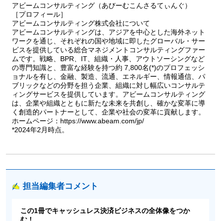
アビームコンサルティング（あびーむこんさるてぃんぐ）
［プロフィール］
アビームコンサルティング株式会社について
アビームコンサルティングは、アジアを中心とした海外ネット
ワークを通じ、それぞれの国や地域に即したグローバル・サー
ビスを提供している総合マネジメントコンサルティングファー
ムです。戦略、BPR、IT、組織・人事、アウトソーシングなど
の専門知識と、豊富な経験を持つ約 7,800名(*)のプロフェッシ
ョナルを有し、金融、製造、流通、エネルギー、情報通信、パ
ブリックなどの分野を担う企業、組織に対し幅広いコンサルテ
ィングサービスを提供しています。アビームコンサルティング
は、企業や組織とともに新たな未来を共創し、確かな変革に導
く創造的パートナーとして、企業や社会の変革に貢献します。
ホームページ：https://www.abeam.com/jp/
*2024年2月時点。
担当編集者コメント
この1冊でキャッシュレス決済ビジネスの全体像をつか
む！