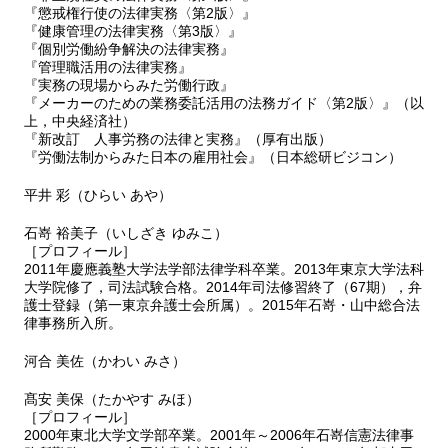
『懲戒権行使の法律実務〈第2版〉』
『健康管理の法律実務〈第3版〉』
『個別労働紛争解決の法律実務』
『管理職活用の法律実務』
『実務の現場からみた労働行政』
『メーカーのための業務委託活用の法務ガイド〈第2版〉』（以
上，中央経済社）
『新改訂 人事労務の法律と実務』（厚有出版）
『労働法制からみた日本の雇用社会』（日本総研ビジコン）
平井 彩（ひらい あや）
石嵜 裕美子（いしざき ゆみこ）
［プロフィール］
2011年慶應義塾大学法学部法律学科卒業。2013年東京大学法科
大学院修了，司法試験合格。2014年司法修習終了（67期），弁
護士登録（第一東京弁護士会所属）。2015年石嵜・山中総合法
律事務所入所。
河合 美佐（かわい みさ）
髙安 美保（たかやす みほ）
［プロフィール］
2000年東北大学文学部卒業。2001年～2006年石嵜信憲法律事