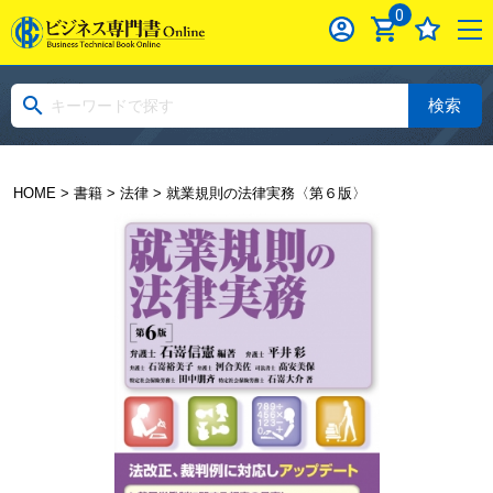
0
検索
HOME
>
書籍
>
法律
> 就業規則の法律実務〈第６版〉