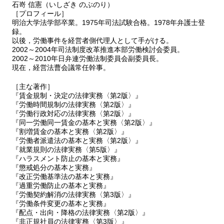
石嵜 信憲（いしざき のぶのり）
［プロフィール］
明治大学法学部卒業。1975年司法試験合格。1978年弁護士登
録。
以後，労働事件を経営者側代理人として手がける。
2002～2004年司法制度改革推進本部労働検討会委員。
2002～2010年日弁連労働法制委員会副委員長。
現在，経営法曹会議常任幹事。
［主な著作］
『賃金規制・決定の法律実務〈第2版〉』
『労働時間規制の法律実務〈第2版〉』
『労働行政対応の法律実務〈第2版〉』
『同一労働同一賃金の基本と実務〈第2版〉』
『割増賃金の基本と実務〈第2版〉』
『労働者派遣法の基本と実務〈第2版〉』
『就業規則の法律実務〈第5版〉』
『ハラスメント防止の基本と実務』
『懲戒処分の基本と実務』
『改正労働基準法の基本と実務』
『過重労働防止の基本と実務』
『労働契約解消の法律実務〈第3版〉』
『労働条件変更の基本と実務』
『配点・出向・降格の法律実務〈第2版〉』
『非正規社員の法律実務〈第3版〉』