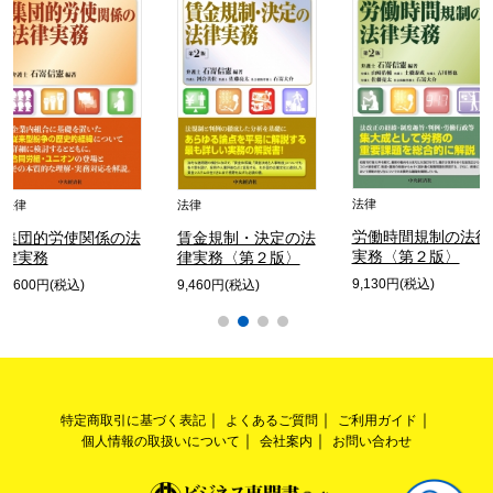
法律
法律
法律
労働時間規制の法律
集団的労使関係の法
賃金規制・決定の法
実務〈第２版〉
律実務
律実務〈第２版〉
9,130円(税込)
6,600円(税込)
9,460円(税込)
特定商取引に基づく表記
よくあるご質問
ご利用ガイド
個人情報の取扱いについて
会社案内
お問い合わせ