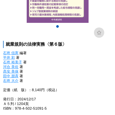
就業規則の法律実務〈第６版〉
石嵜 信憲
編著
平井 彩
著
石嵜 裕美子
著
河合 美佐
著
髙安 美保
著
田中 朋斉
著
石嵜 大介
著
定価（紙 版）：8,140円（税込）
発行日：2024/12/17
Ａ５判 / 1204頁
ISBN：978-4-502-51091-5